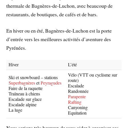
thermale de Bagnères-de-Luchon, avec beaucoup de
restaurants, de boutiques, de cafés et de bars.
En hiver ou en été,
Bagnères-de-
Luchon est la porte
d’entrée vers les meilleures activités d’aventure des
Pyrénées.
Hiver
L’été
Vélo (VTT ou cyclisme sur
Ski et snowboard – stations
route)
Superbagnères
et
Peyragudes
Escalade
Faire de la raquette
Randonnée
Traîneau à chiens
Parapente
Escalade sur glace
Rafting
Escalade alpine
Canyoning
La luge
Equitation
Nous serions très heureux de vous aider à organiser ces